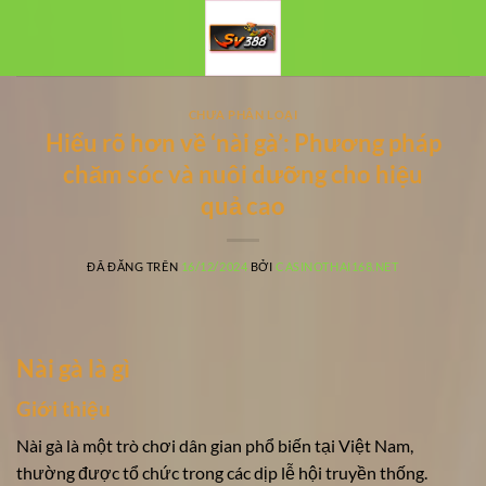
Chuyển
đến
nội
dung
CHƯA PHÂN LOẠI
Hiểu rõ hơn về ‘nài gà’: Phương pháp
chăm sóc và nuôi dưỡng cho hiệu
quả cao
ĐÃ ĐĂNG TRÊN
16/12/2024
BỞI
CASINOTHAI168.NET
Nài gà là gì
Giới thiệu
Nài gà là một trò chơi dân gian phổ biến tại Việt Nam,
thường được tổ chức trong các dịp lễ hội truyền thống.