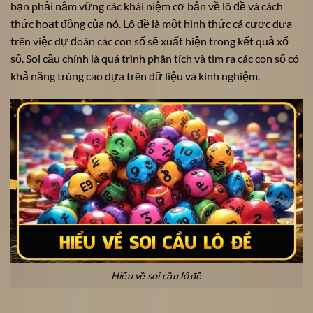
bạn phải nắm vững các khái niệm cơ bản về lô đề và cách
thức hoạt động của nó. Lô đề là một hình thức cá cược dựa
trên việc dự đoán các con số sẽ xuất hiện trong kết quả xổ
số. Soi cầu chính là quá trình phân tích và tìm ra các con số có
khả năng trúng cao dựa trên dữ liệu và kinh nghiệm.
Hiểu về soi cầu lô đề