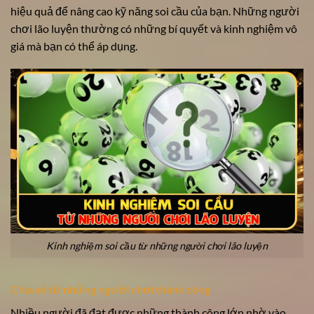
hiệu quả để nâng cao kỹ năng soi cầu của bạn. Những người
chơi lão luyện thường có những bí quyết và kinh nghiệm vô
giá mà bạn có thể áp dụng.
Kinh nghiệm soi cầu từ những người chơi lão luyện
Chia sẻ từ những người chơi thành công
Nhiều người đã đạt được những thành công lớn nhờ vào