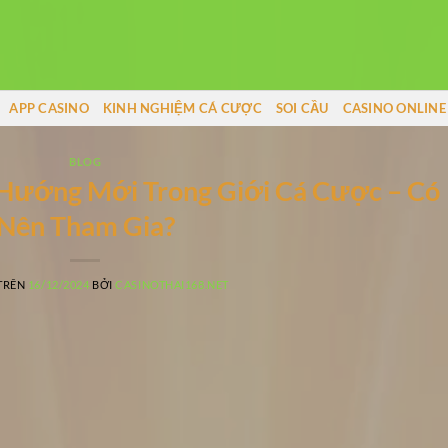
APP CASINO
KINH NGHIỆM CÁ CƯỢC
SOI CẦU
CASINO ONLINE
BLOG
 Hướng Mới Trong Giới Cá Cược – Có
Nên Tham Gia?
TRÊN
16/12/2024
BỞI
CASINOTHAI168.NET