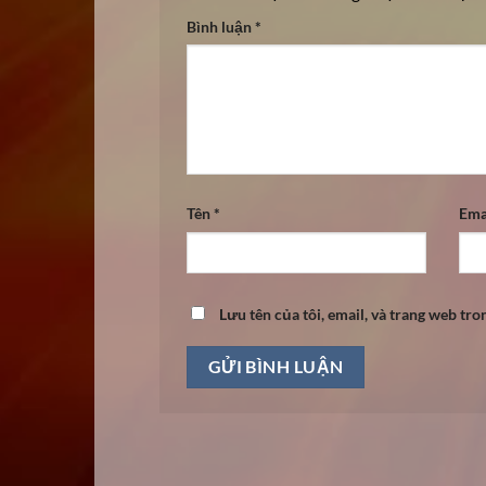
Bình luận
*
Tên
*
Ema
Lưu tên của tôi, email, và trang web tro