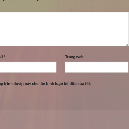
il
*
Trang web
ng trình duyệt này cho lần bình luận kế tiếp của tôi.